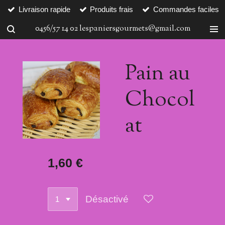
Livraison rapide
Produits frais
Commandes faciles
Passer
au
0456/57 14 02 lespaniersgourmets@gmail.com
contenu
principal
Pain au
Chocol
at
1,60 €
Désactivé