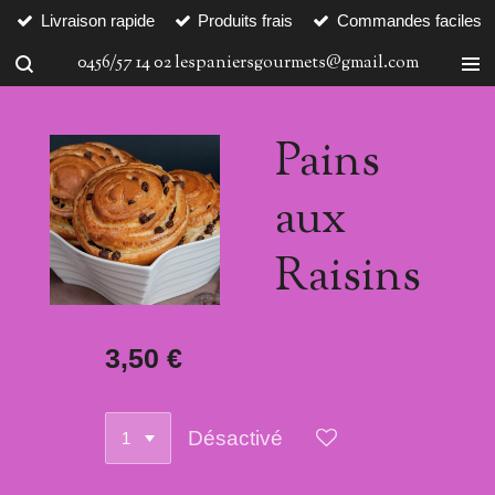
Livraison rapide
Produits frais
Commandes faciles
Passer
au
0456/57 14 02 lespaniersgourmets@gmail.com
contenu
principal
Pains
aux
Raisins
3,50 €
Désactivé