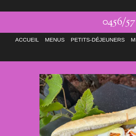
Passer
au
0456/5
contenu
principal
ACCUEIL
MENUS
PETITS-DÉJEUNERS
M