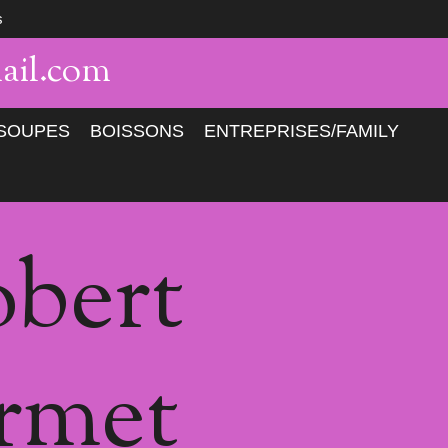
s
ail.com
SOUPES
BOISSONS
ENTREPRISES/FAMILY
bert
rmet