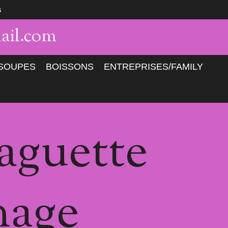
s
ail.com
SOUPES
BOISSONS
ENTREPRISES/FAMILY
Baguette
mage