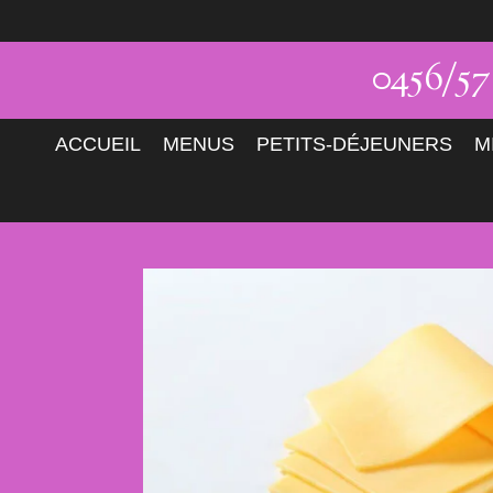
Passer
au
0456/5
contenu
principal
ACCUEIL
MENUS
PETITS-DÉJEUNERS
M