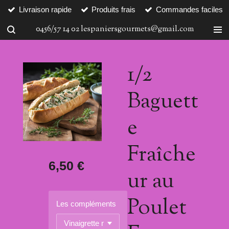
Livraison rapide
Produits frais
Commandes faciles
Passer
au
0456/57 14 02 lespaniersgourmets@gmail.com
contenu
principal
1/2
Baguett
e
Fraîche
6,50 €
ur au
Poulet
Les compléments