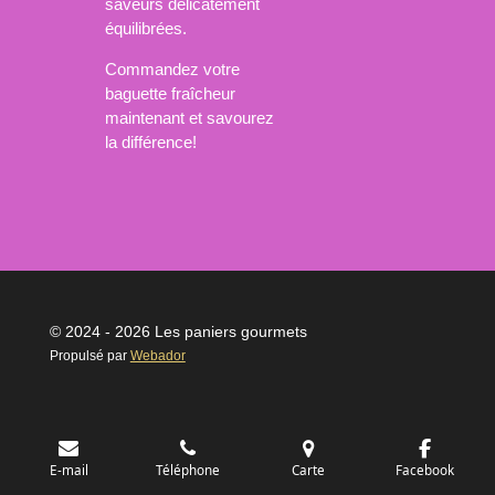
saveurs délicatement
équilibrées.
Commandez votre
baguette fraîcheur
maintenant et savourez
la différence!
© 2024 - 2026 Les paniers gourmets
Propulsé par
Webador
E-mail
Téléphone
Carte
Facebook