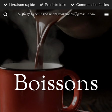
Livraison rapide
Produits frais
Commandes faciles
Passer
au
0456/57 14 02 lespaniersgourmets@gmail.com
contenu
principal
Boissons