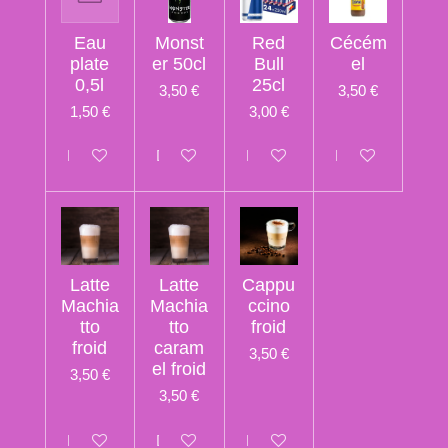
Eau
Monst
Red
Cécém
plate
er 50cl
Bull
el
0,5l
25cl
3,50 €
3,50 €
1,50 €
3,00 €
Désactivé
Désactivé
Désactivé
Désactivé
Latte
Latte
Cappu
Machia
Machia
ccino
tto
tto
froid
froid
caram
3,50 €
el froid
3,50 €
3,50 €
Désactivé
Désactivé
Désactivé