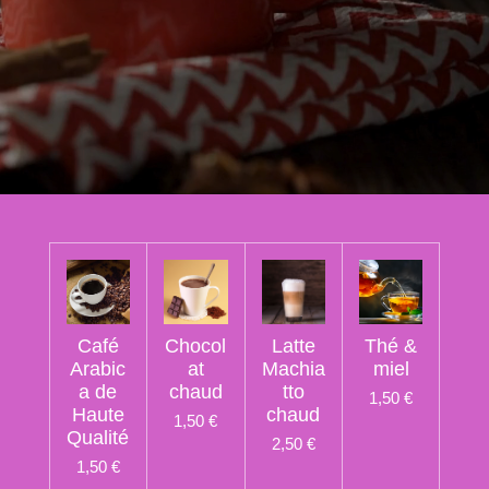
Café
Chocol
Latte
Thé &
Arabic
at
Machia
miel
a de
chaud
tto
1,50 €
Haute
chaud
1,50 €
Qualité
2,50 €
1,50 €