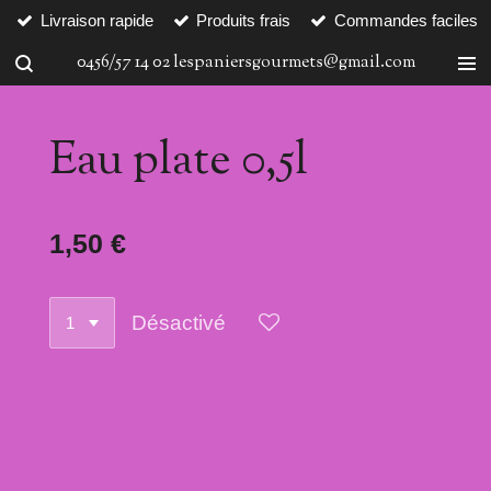
Livraison rapide
Produits frais
Commandes faciles
Passer
au
0456/57 14 02 lespaniersgourmets@gmail.com
contenu
principal
Eau plate 0,5l
1,50 €
Désactivé