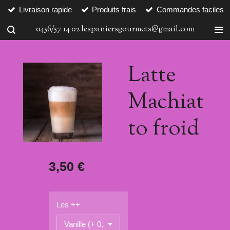
Livraison rapide
Produits frais
Commandes faciles
Passer
au
0456/57 14 02 lespaniersgourmets@gmail.com
contenu
principal
Latte
Machiat
to froid
3,50 €
Les ++