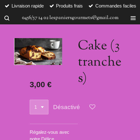
Livraison rapide
Produits frais
Commandes faciles
Passer
au
0456/57 14 02 lespaniersgourmets@gmail.com
contenu
principal
Cake (3
tranche
s)
3,00 €
Désactivé
Régalez-vous avec
notre Délice