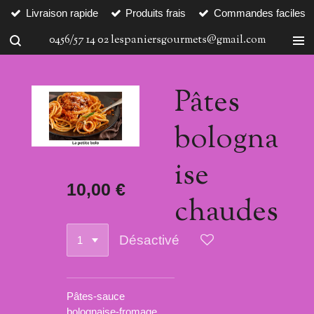
Livraison rapide
Produits frais
Commandes faciles
Passer
au
0456/57 14 02 lespaniersgourmets@gmail.com
contenu
principal
Pâtes
bologna
ise
10,00 €
chaudes
Désactivé
Pâtes-sauce
bolognaise-fromage